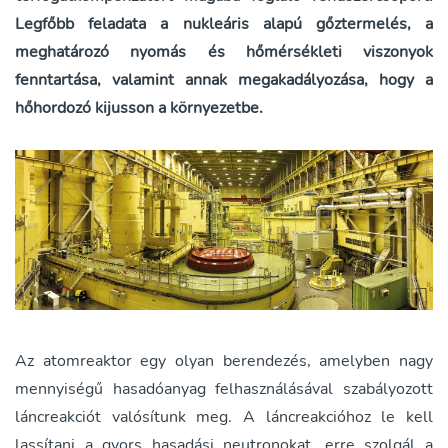
Legfőbb feladata a nukleáris alapú gőztermelés, a
meghatározó nyomás és hőmérsékleti viszonyok
fenntartása, valamint annak megakadályozása, hogy a
hőhordozó kijusson a környezetbe.
Az atomreaktor egy olyan berendezés, amelyben nagy
mennyiségű hasadóanyag felhasználásával szabályozott
láncreakciót valósítunk meg. A láncreakcióhoz le kell
lassítani a gyors hasadási neutronokat, erre szolgál a