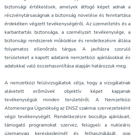
biztonsági értékelések, amelyek átfogó képet adnak a
részvénytársaságnak a biztonság növelése és fenntartása
érdekében végzett tevékenységéről. Az üzemeltetés és a
karbantartás biztonsága, a személyzet tevékenysége, a
biztonsági rendszerek működése és rendelkezésre állása
folyamatos ellenőrzés tárgya. A javításra szoruló
területeket a kapott adataink nemzetközi ajánlásokkal és
adatokkal való összehasonlítása alapján határozzuk meg.
A nemzetközi felülvizsgálatok célja, hogy a vizsgálatnak
alávetett erőművek objektív képet kapjanak
tevékenységük minden területéről. A Nemzetközi
Atomenergia Ügynökség az ENSZ szakmai szervezeteként
végzi tevékenységét. Rendelkezésre bocsátja ajánlásait,
támogató programokat szervez, felügyeli a nukleáris
üzemanyag kereskedelmét és felhasználását, jogi