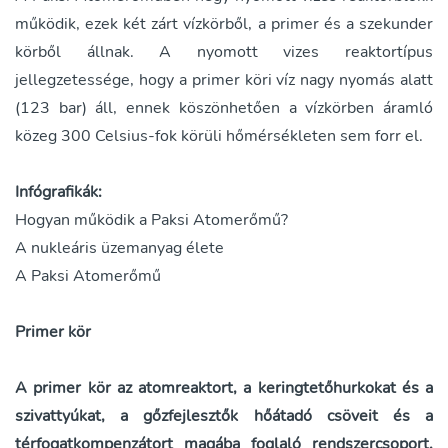
működik, ezek két zárt vízkörből, a primer és a szekunder
körből állnak. A nyomott vizes reaktortípus
jellegzetessége, hogy a primer köri víz nagy nyomás alatt
(123 bar) áll, ennek köszönhetően a vízkörben áramló
közeg 300 Celsius-fok körüli hőmérsékleten sem forr el.
Infógrafikák:
Hogyan működik a Paksi Atomerőmű?
A nukleáris üzemanyag élete
A Paksi Atomerőmű
Primer kör
A primer kör az atomreaktort, a keringtetőhurkokat és a
szivattyúkat, a gőzfejlesztők hőátadó csöveit és a
térfogatkompenzátort magába foglaló rendszercsoport.