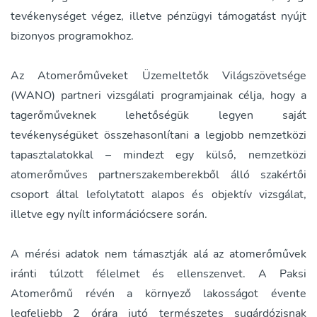
tevékenységet végez, illetve pénzügyi támogatást nyújt
bizonyos programokhoz.
Az Atomerőműveket Üzemeltetők Világszövetsége
(WANO) partneri vizsgálati programjainak célja, hogy a
tagerőműveknek lehetőségük legyen saját
tevékenységüket összehasonlítani a legjobb nemzetközi
tapasztalatokkal – mindezt egy külső, nemzetközi
atomerőműves partnerszakemberekből álló szakértői
csoport által lefolytatott alapos és objektív vizsgálat,
illetve egy nyílt információcsere során.
A mérési adatok nem támasztják alá az atomerőművek
iránti túlzott félelmet és ellenszenvet. A Paksi
Atomerőmű révén a környező lakosságot évente
legfeljebb 2 órára jutó természetes sugárdózisnak