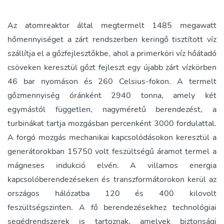
Az atomreaktor által megtermelt 1485 megawatt
hőmennyiséget a zárt rendszerben keringő tisztított víz
szállítja el a gőzfejlesztőkbe, ahol a primerköri víz hőátadó
csöveken keresztül gőzt fejleszt egy újabb zárt vízkörben
46 bar nyomáson és 260 Celsius-fokon. A termelt
gőzmennyiség óránként 2940 tonna, amely két
egymástól független, nagyméretű berendezést, a
turbinákat tartja mozgásban percenként 3000 fordulattal.
A forgó mozgás mechanikai kapcsolódásokon keresztül a
generátorokban 15750 volt feszültségű áramot termel a
mágneses indukció elvén. A villamos energia
kapcsolóberendezéseken és transzformátorokon kerül az
országos hálózatba 120 és 400 kilovolt
feszültségszinten. A fő berendezésekhez technológiai
segédrendszerek is tartoznak, amelyek biztonsági