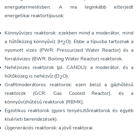
energiatermelésben. A ma leginkább elterjedt
energetikai reaktortípusok:
Könnyűvizes reaktorok: ezekben mind a moderátor, mind
a hűtőközeg könnyűvíz (H
O). Ebbe a típusba tartoznak a
2
nyomott vizes (PWR: Pressurized Water Reactor) és a
forralóvizes (BWR: Boiling Water Reactor) reaktorok.
Nehézvizes reaktorok (pl. CANDU): a moderátor, és a
hűtőközeg is nehézvíz (D
O).
2
Grafitmoderátoros reaktorok: ezen belül a gázhűtésű
reaktorok (GCR: Gas Cooled Reactor), és a
könnyűvízhűtésű reaktorok (RBMK).
Egzotikus reaktorok (gyors tenyésztőreaktorok és egyéb
kísérleti berendezések).
Újgenerációs reaktorok: a jövő reaktorai.