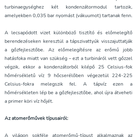
turbinaegységhez két kondenzátormodul tartozik,
amelyekben 0,035 bar nyomást (vákuumot) tartanak fenn.
A lecsapódott vizet különböző tisztító és előmelegítő
berendezéseken keresztül a tápszivattyúk visszajuttatják
a gőzfejlesztőbe. Az előmelegítésre az erőmű jobb
hatásfoka miatt van szükség – ezt a turbináról vett gőzzel
végzik, ekkor a kondenzátorból kilépő 25 Celsius-fok
hőmérsékletű víz 9 hőcserélőben végezetül 224-225
Celsius-fokra melegszik fel. A tápvíz ezen a
hőmérsékleten lép be a gőzfejlesztőbe, ahol újra átveheti
a primer köri víz hőjét.
Az atomerőművek típusairól:
A világon sokféle atomerőmű-típust alkalmaznak az