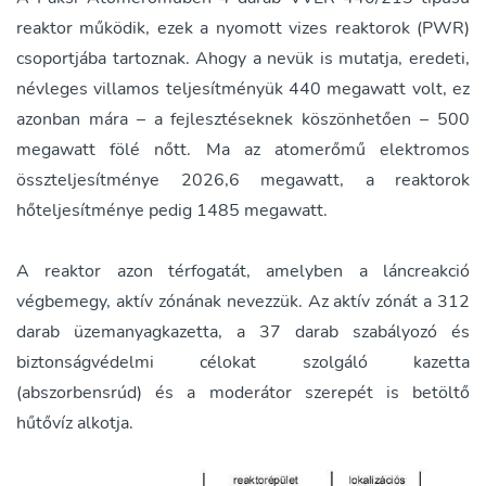
reaktor működik, ezek a nyomott vizes reaktorok (PWR)
csoportjába tartoznak. Ahogy a nevük is mutatja, eredeti,
névleges villamos teljesítményük 440 megawatt volt, ez
azonban mára – a fejlesztéseknek köszönhetően – 500
megawatt fölé nőtt. Ma az atomerőmű elektromos
összteljesítménye 2026,6 megawatt, a reaktorok
hőteljesítménye pedig 1485 megawatt.
A reaktor azon térfogatát, amelyben a láncreakció
végbemegy, aktív zónának nevezzük. Az aktív zónát a 312
darab üzemanyagkazetta, a 37 darab szabályozó és
biztonságvédelmi célokat szolgáló kazetta
(abszorbensrúd) és a moderátor szerepét is betöltő
hűtővíz alkotja.