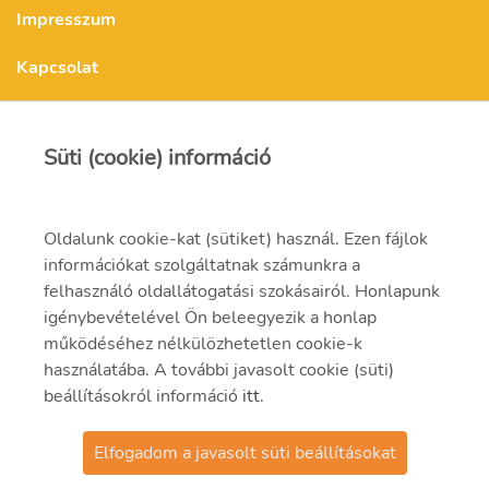
Impresszum
Kapcsolat
MVM Paksi Atomerőmű Zrt.
Süti (cookie) információ
Oldalunk cookie-kat (sütiket) használ. Ezen fájlok
atom​eromu@npp.hu​ ​
információkat szolgáltatnak számunkra a
7030 Paks, hrsz.: 8803/17
felhasználó oldallátogatási szokásairól. Honlapunk
igénybevételével Ön beleegyezik a honlap
06 (75) 505-000
működéséhez nélkülözhetetlen cookie-k
használatába. A további javasolt cookie (süti)
beállításokról információ
itt
.
Elfogadom a javasolt süti beállításokat