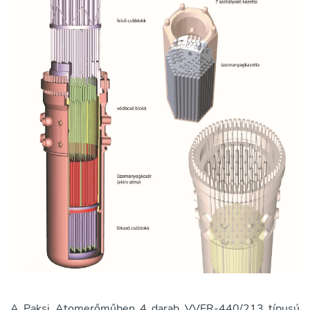
A Paksi Atomerőműben 4 darab VVER-440/213 típusú