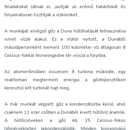
feladatokat látnak el, javítják az erőmű hatásfokát és
folyamatosan tisztítják a vízköröket.
A munkáját elvégző gőz a Duna hűtőhatását felhasználva
ismét vízzé alakul. Ez a vízkör nyitott, a Dunából
másodpercenként kiemelt 100 köbméter víz átlagosan 8
Celsius-fokkal felmelegedve tér vissza a folyóba.
Az atomerőműben összesen 8 turbina működik, egy
reaktorban megtermelt energia a gőzfejlesztőkön
keresztül két turbinát hajt meg.
A már munkát végzett gőz a kondenzátorba kerül, ahol
csaknem 11 ezer csőben a Dunából kivett hűtővíz áramlik.
A hűtőcsöveken a gőz kb. 25 Celsius-fokos
hőmérsékleten lekondenzálódik. Minden kisnyomású