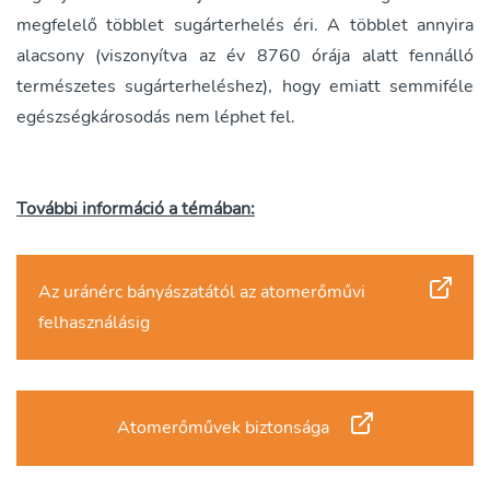
megfelelő többlet sugárterhelés éri. A többlet annyira
alacsony (viszonyítva az év 8760 órája alatt fennálló
természetes sugárterheléshez), hogy emiatt semmiféle
egészségkárosodás nem léphet fel.
További információ a témában:
Az uránérc bányászatától az atomerőművi
felhasználásig
Atomerőművek biztonsága