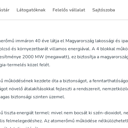
ástár
Látogatóknak
Felelős vállalat
Sajtószoba
rent)
(current)
(current)
(current)
erőmű immáron 40 éve látja el Magyarország lakossági és ipar
 olcsó és környezetbarát villamos energiával. A 4 blokkal mű
jesítménye 2000 MW (megawatt), ez biztosítja a magyarország
ia-termelés közel felét.
 működésének kezdete óta a biztonságot, a fenntarthatóságo
ot növelő átalakításokkal fejleszti a rendszereit, nemzetközi
agas biztonsági szinten üzemel.
tiszta energiát termel: mivel nem bocsát ki szén-dioxidot, n
ális felmelegedéshez. Az atomerőmű működése nélkülözhetet