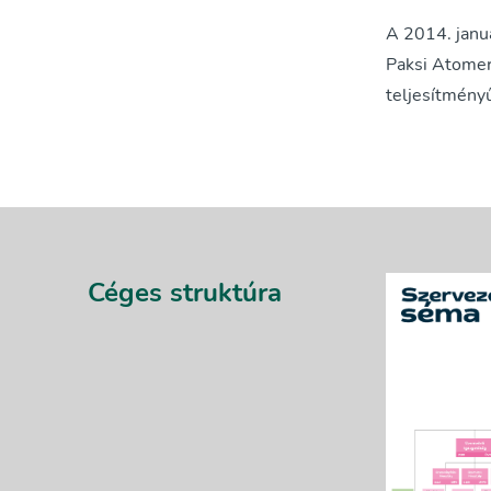
A 2014. janu
Paksi Atomer
teljesítmény
Céges struktúra