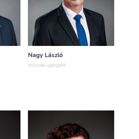
​Nagy László
műszaki igazgató