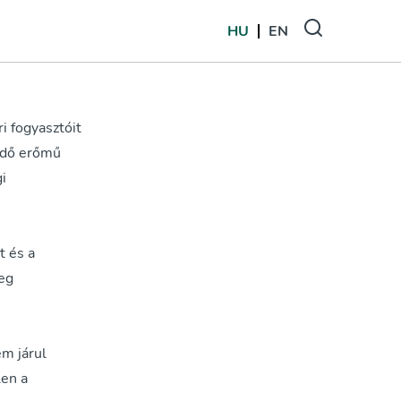
HU
EN
i fogyasztóit
ködő erőmű
i
t és a
leg
em járul
len a