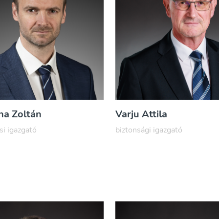
jna Zoltán
Varju Attila
si igazgató
biztonsági igazgató