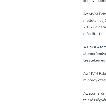
klímavédelmi
Az MVM Paksi
mellett - saj
2037-ig gara
előállított ti
A Paksi Atom
atomerőművek
teszteken és 
Az MVM Paksi
mintegy ötez
Az atomerőmű
felelősségvál