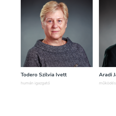
Todero Szilvia Ivett
Aradi 
humán igazgató
működés 