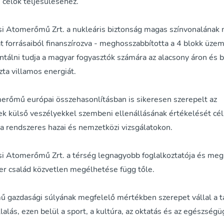
 célok teljesüléséhez.
 Atomerőmű Zrt. a nukleáris biztonság magas színvonalának
át forrásaiból finanszírozva - meghosszabbította a 4 blokk üzem
ntálni tudja a magyar fogyasztók számára az alacsony áron és 
szta villamos energiát.
erőmű európai összehasonlításban is sikeresen szerepelt az
 külső veszélyekkel szembeni ellenállásának értékelését cél
a rendszeres hazai és nemzetközi vizsgálatokon.
 Atomerőmű Zrt. a térség legnagyobb foglalkoztatója és meg
er család közvetlen megélhetése függ tőle.
 gazdasági súlyának megfelelő mértékben szerepet vállal a t
lalás, ezen belül a sport, a kultúra, az oktatás és az egészségü