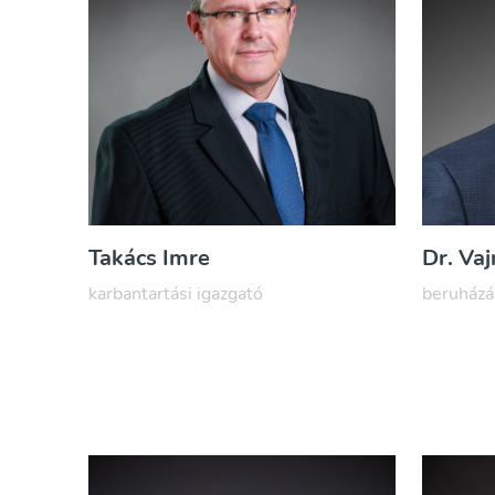
Takács Imre
Dr. Va
karbantartási igazgató
beruházá