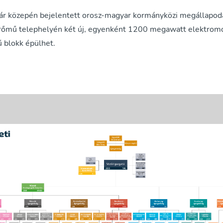
ár közepén bejelentett orosz-magyar kormányközi megállapodá
őmű telephelyén két új, egyenként 1200 megawatt elektrom
ű blokk épülhet.