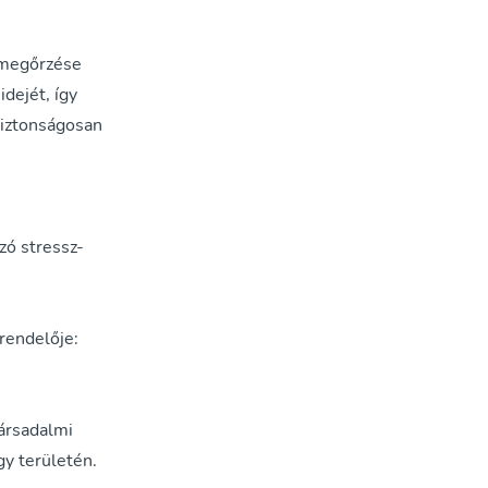
 megőrzése
idejét, így
biztonságosan
zó stressz-
rendelője:
ársadalmi
gy területén.