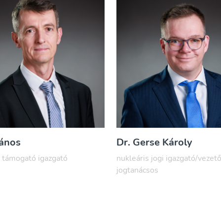
János
Dr. Gerse Károly
támogató igazgató
nukleáris jogi igazgató/vezet
jogtanácsos