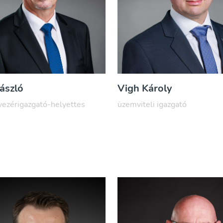
ászló
Vigh Károly
vezérigazgató-helyettes
üze​mviteli igazgató