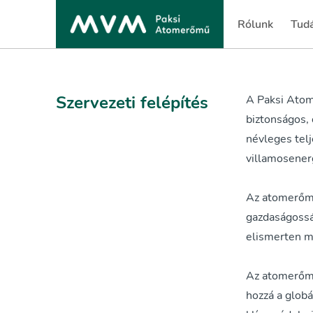
Rólunk
Tud
(current)
(cur
Szervezeti felépítés
A Paksi Atom
biztonságos,
névleges tel
villamosenerg
Az atomerőmű
gazdaságosság
elismerten m
Az atomerőmű 
hozzá a glob