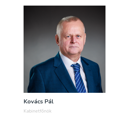
Kovács Pál
Kabinetfőnök