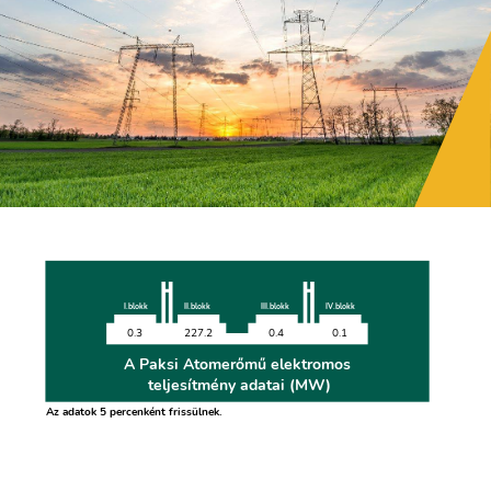
I.blokk
II.blokk
III.blokk
IV.blokk
0.3
227.2
0.4
0.1
A Paksi Atomerőmű elektromos
teljesítmény adatai (MW)
Az adatok 5 percenként frissülnek.