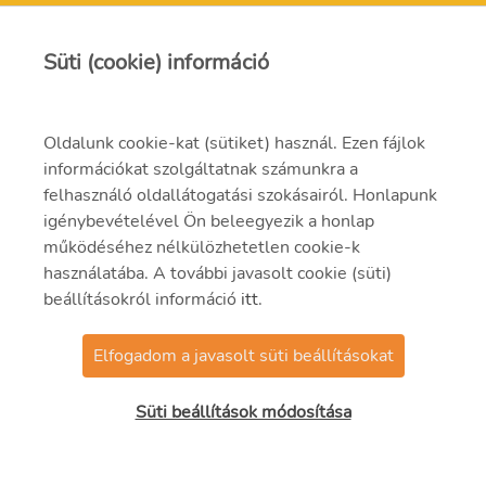
MVM Paksi Atomerőmű Zrt.
Süti (cookie) információ
Oldalunk cookie-kat (sütiket) használ. Ezen fájlok
atom​eromu@npp.hu​ ​
információkat szolgáltatnak számunkra a
felhasználó oldallátogatási szokásairól. Honlapunk
7030 Paks, hrsz.: 8803/17
igénybevételével Ön beleegyezik a honlap
06 (75) 505-000
működéséhez nélkülözhetetlen cookie-k
használatába. A további javasolt cookie (süti)
beállításokról információ
itt
.
Elfogadom a javasolt süti beállításokat
© 2021 MVM Zrt
Süti beállítások módosítása