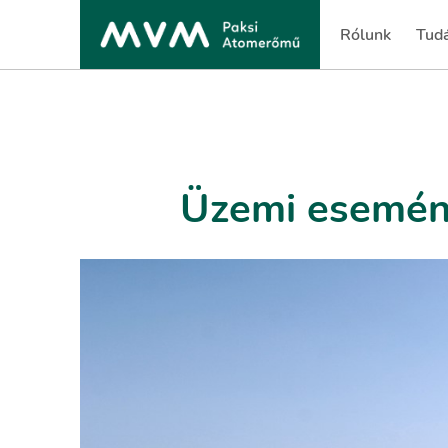
Rólunk
Tud
(current)
(cur
Üzemi esemény