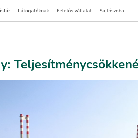
ástár
Látogatóknak
Felelős vállalat
Sajtószoba
rent)
(current)
(current)
(current)
: Teljesítménycsökkené