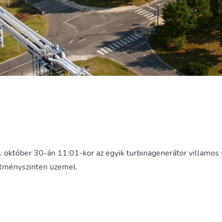
któber 30-án 11:01-kor az egyik turbinagenerátor villamos vé
ítményszinten üzemel.