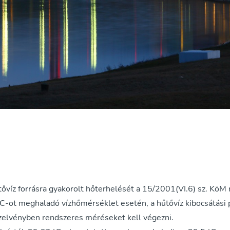
víz forrásra gyakorolt hőterhelését a 15/2001(VI.6) sz. KöM 
C-ot meghaladó vízhőmérséklet esetén, a hűtővíz kibocsátási p
szelvényben rendszeres méréseket kell végezni.