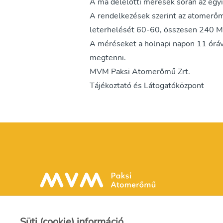
A ma délelőtti mérések során az egy
A rendelkezések szerint az atomerő
leterhelését 60-60, összesen 240 M
A méréseket a holnapi napon 11 óráv
megtenni.
MVM Paksi Atomerőmű Zrt.
Tájékoztató és Látogatóközpont
Süti (cookie) információ