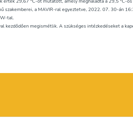
ik érték 29,67
C-ot mutatott, amely meghaladta a 29,5
C-os 
°
°
mű szakemberei, a MAVIR-ral egyeztetve, 2022. 07. 30-án 16:
W-tal.
al kezdődően megismétlik. A szükséges intézkedéseket a kap
Jogi tudnivalók