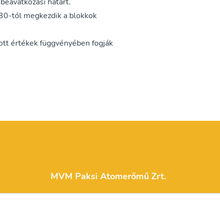
beavatkozási határt.
30-tól megkezdik a blokkok
ott értékek függvényében fogják
MVM Paksi Atomerőmű Zrt.
atom​eromu@npp.hu​ ​