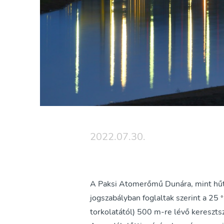
2022.07.30.
A Paksi Atomerőmű Dunára, mint hűtő
jogszabályban foglaltak szerint a 25
°
torkolatától) 500 m-re lévő kereszt