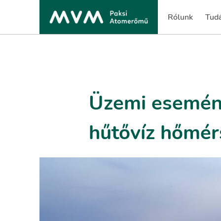
Rólunk
Tud
(current)
(cur
Üzemi esemény
hűtővíz hőmér