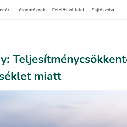
ástár
Látogatóknak
Felelős vállalat
Sajtószoba
rent)
(current)
(current)
(current)
: Teljesítménycsökken
séklet miatt