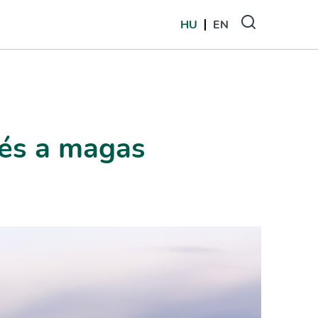
HU
EN
tés a magas