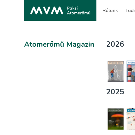
Rólunk
Tud
(current)
(cur
2026
Atomerőmű Magazin
2025