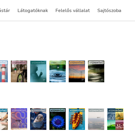
ástár
Látogatóknak
Felelős vállalat
Sajtószoba
rent)
(current)
(current)
(current)